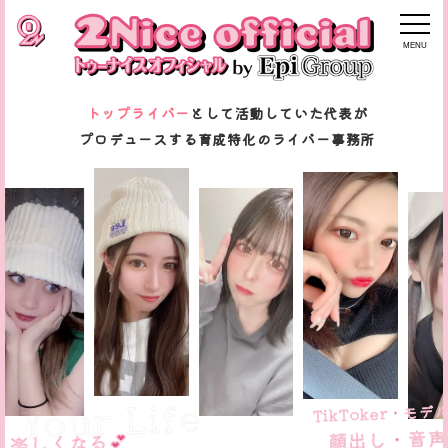
MENU
トップライバー
として活動していた代表が
プロデュースする育成特化のライバー事務所
Your Life
TikToker・モデ
顔出し・音声・
しくなる💕